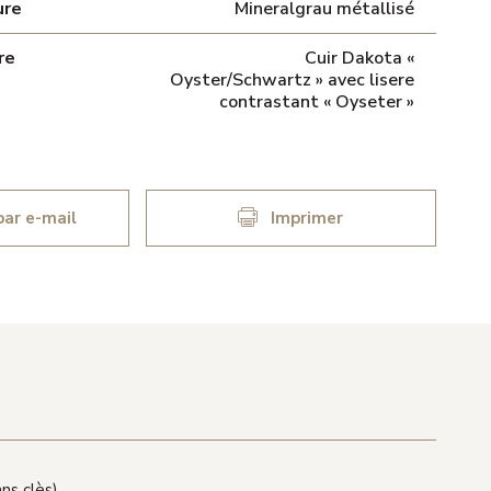
ure
Mineralgrau métallisé
re
Cuir Dakota «
Oyster/Schwartz » avec lisere
contrastant « Oyseter »
ar e-mail
Imprimer
ns clès)