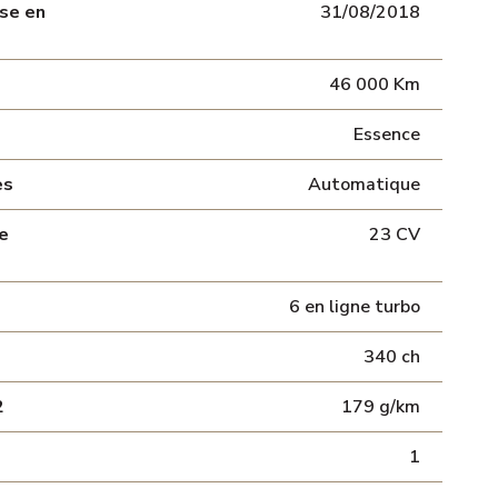
se en
31/08/2018
46 000 Km
Essence
es
Automatique
e
23 CV
6 en ligne turbo
340 ch
2
179 g/km
1