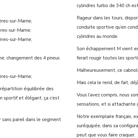
cylindres turbo de 340 ch es
Rageur dans les tours, dispon
res-sur-Marne;
conduite sportive qu’en cond
res-sur-Marne;
cylindres au monde.
res-sur-Marne;
Son échappement M vient en p
ne, changement des 4 pneus
ferait rougir toutes les sport
Malheureusement, ce cabriolet
res-sur-Marne;
Mais cela le rend, de fait, déj
répartition équilibrée des
Vous l’avez compris, nous s
sportif et élégant, ça c’est
sensations, et si attachante 
Notre exemplaire français, e
ir sans pareil dans le segment
suréquipée, dans sa configur
peut que vous faire craquer.