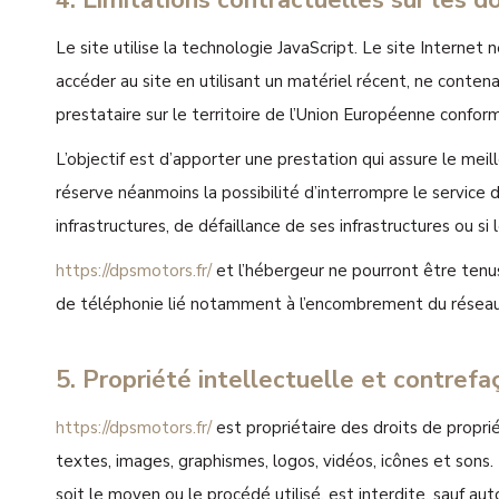
4. Limitations contractuelles sur les 
Le site utilise la technologie JavaScript. Le site Internet 
accéder au site en utilisant un matériel récent, ne conten
prestataire sur le territoire de l’Union Européenne con
L’objectif est d’apporter une prestation qui assure le meill
réserve néanmoins la possibilité d’interrompre le servic
infrastructures, de défaillance de ses infrastructures ou s
https://dpsmotors.fr/
et l’hébergeur ne pourront être tenu
de téléphonie lié notamment à l’encombrement du réseau
5. Propriété intellectuelle et contrefa
https://dpsmotors.fr/
est propriétaire des droits de proprié
textes, images, graphismes, logos, vidéos, icônes et sons.
soit le moyen ou le procédé utilisé, est interdite, sauf aut