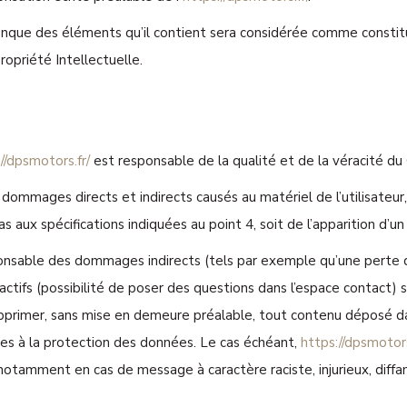
conque des éléments qu’il contient sera considérée comme consti
ropriété Intellectuelle.
//dpsmotors.fr/
est responsable de la qualité et de la véracité du 
ommages directs et indirects causés au matériel de l’utilisateur, 
as aux spécifications indiquées au point 4, soit de l’apparition d’u
nsable des dommages indirects (tels par exemple qu’une perte d
actifs (possibilité de poser des questions dans l’espace contact) s
pprimer, sans mise en demeure préalable, tout contenu déposé dan
tives à la protection des données. Le cas échéant,
https://dpsmotors
r, notamment en cas de message à caractère raciste, injurieux, diff