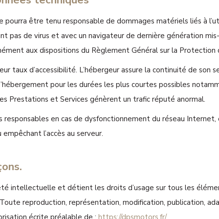
données techniques
ne pourra être tenu responsable de dommages matériels liés à l’utili
ant pas de virus et avec un navigateur de dernière génération mis
formément aux dispositions du Règlement Général sur la Protecti
eur taux d’accessibilité. L’hébergeur assure la continuité de son se
e d’hébergement pour les durées les plus courtes possibles notamm
i les Prestations et Services génèrent un trafic réputé anormal.
s responsables en cas de dysfonctionnement du réseau Internet, 
 empêchant l’accès au serveur.
çons.
té intellectuelle et détient les droits d’usage sur tous les éléme
 Toute reproduction, représentation, modification, publication, a
orisation écrite préalable de :
https://dpsmotors.fr/
.